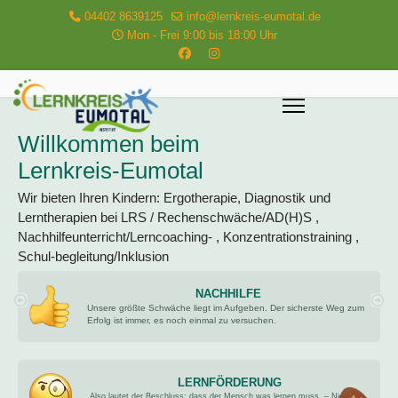
04402 8639125
info@lernkreis-eumotal.de
Mon - Frei 9:00 bis 18:00 Uhr
W
i
l
l
k
o
m
m
e
n
b
e
i
m
L
e
r
n
k
r
e
i
s
-
E
u
m
o
t
a
l
Wir bieten Ihren Kindern: Ergotherapie, Diagnostik und
Lerntherapien bei LRS / Rechenschwäche/AD(H)S ,
Nachhilfeunterricht/Lerncoaching- , Konzentrationstraining ,
Schul-begleitung/Inklusion
NACHHILFE
Unsere größte Schwäche liegt im Aufgeben. Der sicherste Weg zum
Erfolg ist immer, es noch einmal zu versuchen.
LERNFÖRDERUNG
Also lautet der Beschluss: dass der Mensch was lernen muss. – Nicht