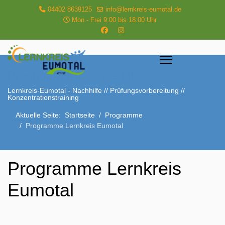
04402 8639125
info@lernkreis-eumotal.de
Mon - Frei 9:00 bis 18:00 Uhr
Programm Kursangebote
Lernkreis-Eumotal - Nachhilfe // Prüfungsvorbereitung //
Konzentrationstraining
Aktuelle Seite:
Startseite
Programme
Programme Lernkreis Eumotal
Programme Lernkreis
Eumotal